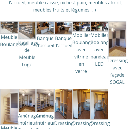
d’accueil, meuble caisse, niche à pain, meubles alcool,
meubles fruits et légumes…..)
Mobilier
Mobilier
Meuble
Banque
Banque
Boulangerie
Boulangerie
Habillage
Boulangerie
d’accueil
d’accueil
avec
avec
de
vitrine
bandeau
Meuble
Dressing
en
LED
frigo
avec
verre
façade
SOGAL
Aménagement
Aménagement
intérieur
intérieur
Dressing
Dressing
Dressing
Meuble