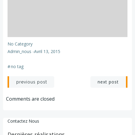
No Category
Admin_nous
-
Avril 13, 2015
#
no tag
Post
Post
next post
previous post
navigation
navigation
Comments are closed
Contactez Nous
Dernières réalisations