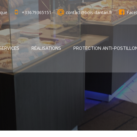
rque
+33679365151
contact@bois-dantan.fr
Face
SERVICES
RÉALISATIONS
PROTECTION ANTI-POSTILLO